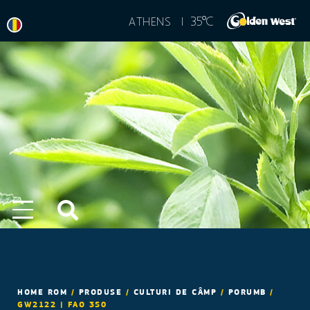
°
35
C
ATHENS |
HOME ROM
/
PRODUSE
/
CULTURI DE CÂMP
/
PORUMB
/
GW2122 | FAO 350