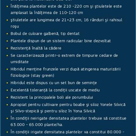
Înălţimea plantelor este de 210 -220 cm şi ştiuletele este
amplasat la înălţimea de 110-120 cm
ştiuletele are lungimea de 21+23 cm, 16 rânduri şi rahisul
roşu
Bobul de culoare galbenă, tip dentat
Plantele dispun de un sistem radicular bine dezvoltat
Rezistenţă înaltă la cădere
Se caracterizează printr-o extrem de timpurie cedare de
umiditate
Hibridul menţine frunzele verzi după atingerea maturizării
fiziologice (stay green)
Hibridul este dispus cu un set bun de seminţe
Excelentă toleranţă la condiţii uscate de mediu
Rezistent la principalele boli ale porumbului
Apropiat pentru cultivare pentru boabe şi siloz Yonele Silvică
şi Silvo-stepică şi pentru siloz în Yona Silvică
În condiţii neirigate densitatea plantelor trebuie să constitue
63.000 - 65.000 plante/ha.
În condiţii irigate densitatea plantelor va constitui 80.000 -