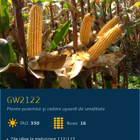
GW2122
Plante puternice şi cedare uşoară de umiditate
FAO:
350
Rows:
16
Zile pâna la maturizare 112-117