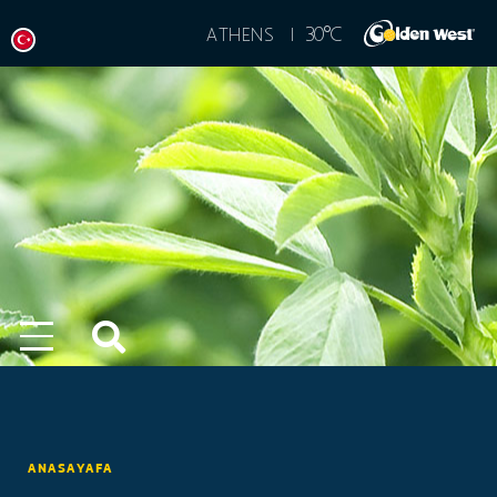
°
30
C
ATHENS |
ANASAYAFA