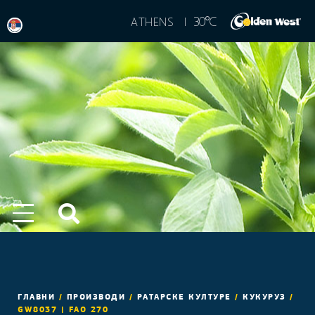
°
30
C
ATHENS |
ГЛАВНИ
/
ПРОИЗВОДИ
/
РАТАРСКЕ КУЛТУРЕ
/
КУКУРУЗ
/
GW8037 | FAO 270