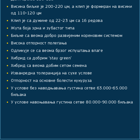
Висина биљке је 200-220 цм, а клип је формиран на висини
од 110-120 цм
Клип је са дужине од 22-23 цм са 16 редова
Жута боја зрна и зубастог типа
Биљке са веома добро развијеним кореновим системом
Висока отпорност полегања
Одликује се са веома брзог испуштања влаге
Хибрид са добрим ‘stay green’
Хибрид са веома добим сетом семена
Изванредна толеранција на сухе услове
Отпорност на основне болести кукуруза
У услове без наводњавања густина сетве 63.000-65.000
биљака
У услове навоњавања густина сетве 80.000-90.000 биљака