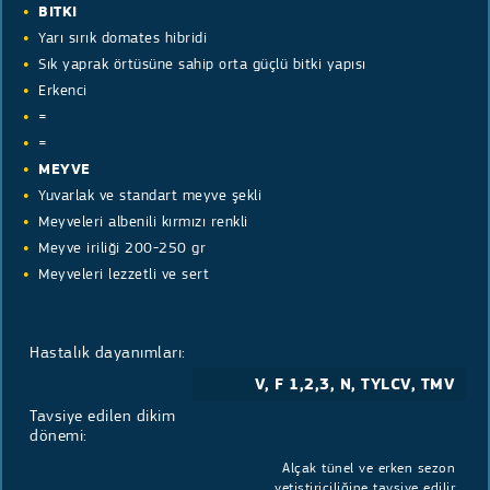
BITKI
Yarı sırık domates hibridi
Sık yaprak örtüsüne sahip orta güçlü bitki yapısı
Erkenci
=
=
MEYVE
Yuvarlak ve standart meyve şekli
Meyveleri albenili kırmızı renkli
Meyve iriliği 200-250 gr
Meyveleri lezzetli ve sert
Hastalık dayanımları:
V, F 1,2,3, N, TYLCV, TMV
Tavsiye edilen dikim
dönemi:
Alçak tünel ve erken sezon
yetiştiriciliğine tavsiye edilir