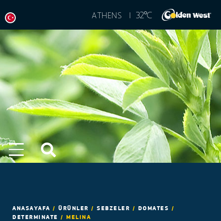
°
32
C
ATHENS |
ANASAYAFA
/
ÜRÜNLER
/
SEBZELER
/
DOMATES
/
DETERMINATE
/
MELINA