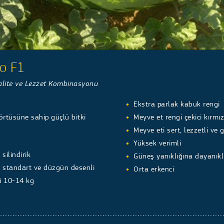
so F1
lite ve Lezzet Kombinasyonu
Ekstra parlak kabuk rengi
örtüsüne sahip güçlü bitki
Meyve et rengi çekici kırmız
Meyve eti sert, lezzetli ve 
Yüksek verimli
silindirik
Güneş yanıklığına dayanıkl
i standart ve düzgün desenli
Orta erkenci
ği 10-14 kg