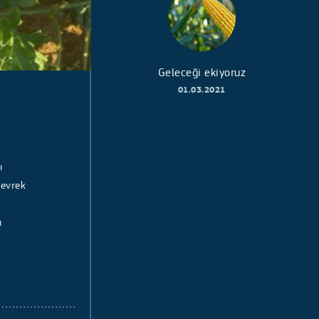
Geleceği ekiyoruz
01.03.2021
ı
gevrek
ı