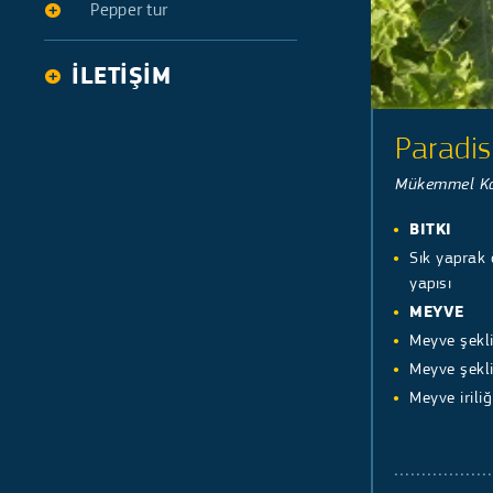
Pepper tur
Galia tipi
Determinate
Pepper long tur
İLETİŞİM
Pepper Bell
Paradi
Mükemmel Ka
BITKI
Sık yaprak 
yapısı
MEYVE
Meyve şekli 
Meyve şekl
Meyve irili