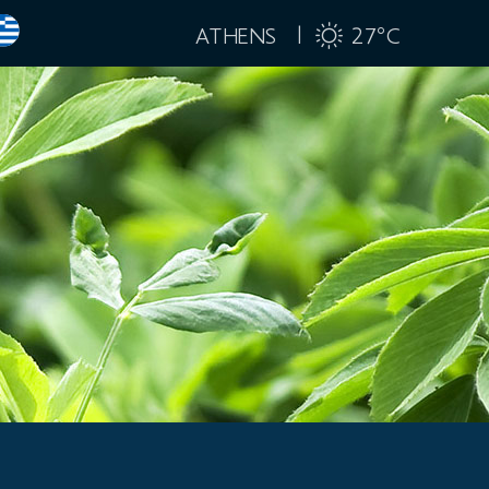
ATHENS |
27
C
°