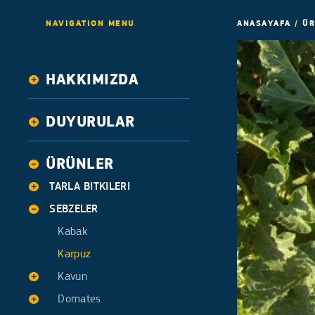
NAVIGATION MENU
ANASAYAFA
/
ÜR
HAKKIMIZDA
Tarihçe
DUYURULAR
Faaliyetler
Haber
ÜRÜNLER
TARLA BITKILERI
SEBZELER
Yonca
Misir
Kabak
Pamuk
Karpuz
Kavun
Domates
Ananas tipi