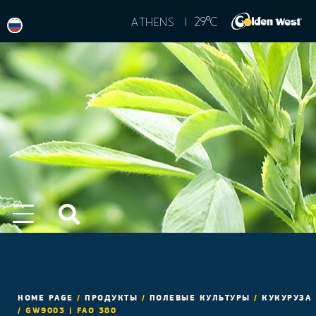
°
29
C
ATHENS |
HOME PAGE
/
ПРОДУКТЫ
/
ПОЛЕВЫЕ КУЛЬТУРЫ
/
КУКУРУЗА
/
GW9003 | FAO 380