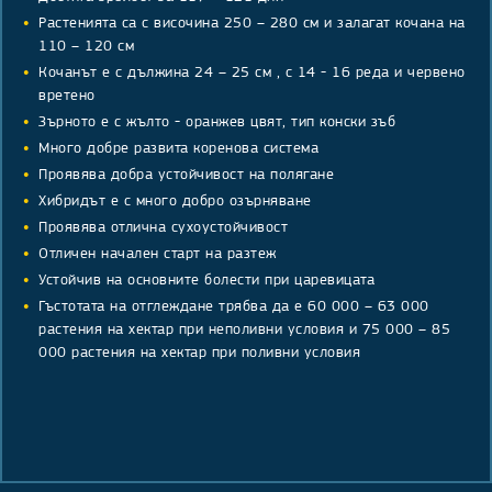
Растенията са с височина 250 – 280 см и залагат кочана на
110 – 120 см
Кочанът е с дължина 24 – 25 см , с 14 - 16 реда и червено
вретено
Зърното е с жълто - оранжев цвят, тип конски зъб
Много добре развита коренова система
Проявява добра устойчивост на полягане
Хибридът е с много добро озърняване
Проявява отлична сухоустойчивост
Отличен начален старт на разтеж
Устойчив на основните болести при царевицата
Гъстотата на отглеждане трябва да е 60 000 – 63 000
растения на хектар при неполивни условия и 75 000 – 85
000 растения на хектар при поливни условия