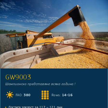
GW9003
Шампионско представяне всяка година !
FAO:
380
Rows:
14-16
Достига зрелост за 117 – 121 дни