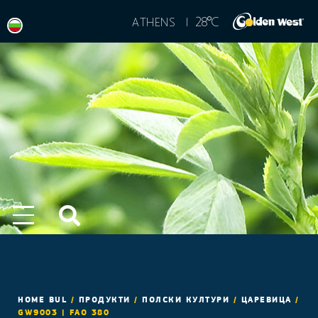
°
28
C
ATHENS |
HOME BUL
/
ПРОДУКТИ
/
ПОЛСКИ КУЛТУРИ
/
ЦАРЕВИЦА
/
GW9003 | FAO 380