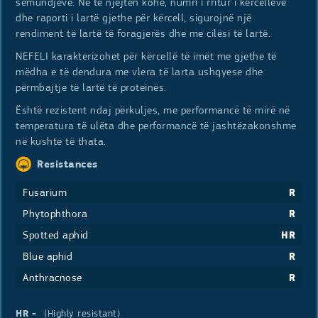
sëmundjeve. Në të njëjtën kohë, numri i rritur i kërcellëve
dhe raporti i lartë gjethe për kërcell, sigurojnë një
rendiment të lartë të foragjerës dhe me cilësi të lartë.
NEFELI karakterizohet për kërcellë të imët me gjethe të
mëdha e të dendura me vlera të larta ushqyese dhe
përmbajtje të lartë të proteinës.
Është rezistent ndaj përkuljes, me performancë të mirë në
temperatura të ulëta dhe performancë të jashtëzakonshme
në kushte të thata.
Resistances
Fusarium
R
Phytophthora
R
Spotted aphid
HR
Blue aphid
R
Anthracnose
R
HR
(Highly resistant)