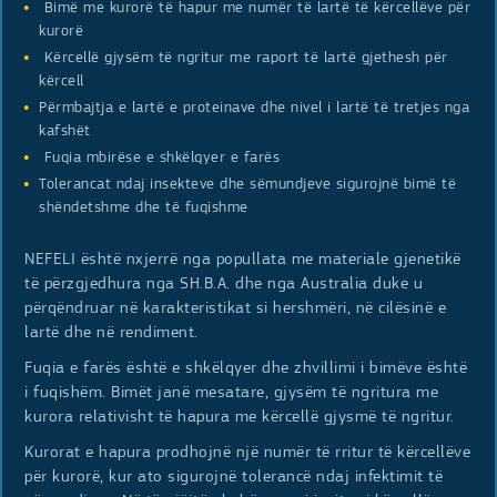
Bimë me kurorë të hapur me numër të lartë të kërcellëve për
kurorë
Kërcellë gjysëm të ngritur me raport të lartë gjethesh për
kërcell
Përmbajtja e lartë e proteinave dhe nivel i lartë të tretjes nga
kafshët
Fuqia mbirëse e shkëlqyer e farës
Tolerancat ndaj insekteve dhe sëmundjeve sigurojnë bimë të
shëndetshme dhe të fuqishme
NEFELI është nxjerrë nga popullata me materiale gjenetikë
të përzgjedhura nga SH.B.A. dhe nga Australia duke u
përqëndruar në karakteristikat si hershmëri, në cilësinë e
lartë dhe në rendiment.
Fuqia e farës është e shkëlqyer dhe zhvillimi i bimëve është
i fuqishëm. Bimët janë mesatare, gjysëm të ngritura me
kurora relativisht të hapura me kërcellë gjysmë të ngritur.
Kurorat e hapura prodhojnë një numër të rritur të kërcellëve
për kurorë, kur ato sigurojnë tolerancë ndaj infektimit të