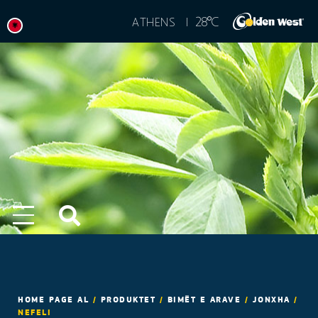
°
28
C
ATHENS |
HOME PAGE AL
/
PRODUKTET
/
BIMËT E ARAVE
/
JONXHA
/
NEFELI